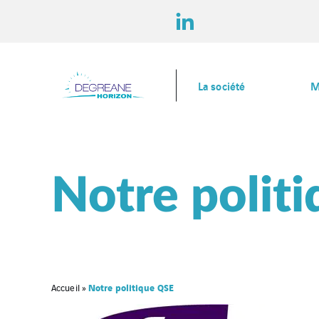
La société
M
Notre polit
Notre politique QSE
Accueil
»