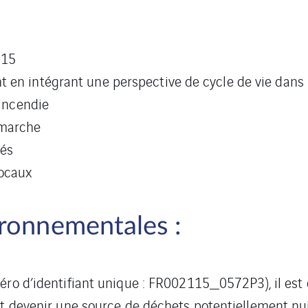
015
 en intégrant une perspective de cycle de vie dans 
’incendie
émarche
sés
locaux
ronnementales :
éro d’identifiant unique : FR002115_0572P3), il est
t devenir une source de déchets potentiellement nuis